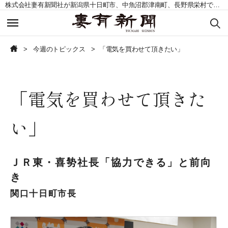
株式会社妻有新聞社が新潟県十日町市、中魚沼郡津南町、長野県栄村で発行する地域紙。毎週土曜日発行。
今週のトピックス
今週のトピックス
今週のトピックス
「電気を買わせて頂きたい」
今週の記事一覧
今週の記事一覧
「電気を買わせて頂きた
読者の声募集
読者の声募集
い」
お問い合わせ
お問い合わせ
定期購読申込
定期購読申込
ＪＲ東・喜㔟社長「協力できる」と前向
き
関口十日町市長
CLOSE
CLOSE