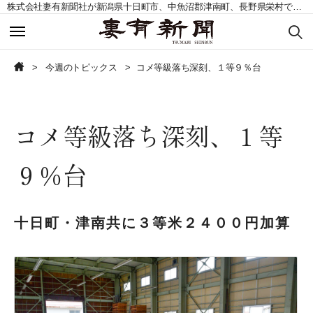
株式会社妻有新聞社が新潟県十日町市、中魚沼郡津南町、長野県栄村で発行する地域紙。毎週土曜日発行。
今週のトピックス
今週のトピックス
今週のトピックス
コメ等級落ち深刻、１等９％台
今週の記事一覧
今週の記事一覧
コメ等級落ち深刻、１等
読者の声募集
読者の声募集
９％台
お問い合わせ
お問い合わせ
定期購読申込
定期購読申込
十日町・津南共に３等米２４００円加算
CLOSE
CLOSE