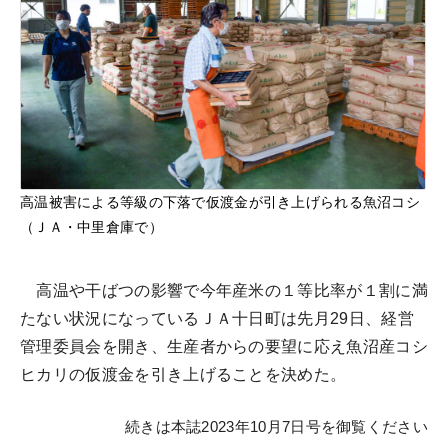
高温被害による等級の下落で仮渡金が引き上げられる魚沼コシ
（ＪＡ・中里倉庫で）
高温や干ばつの影響で今年産米の１等比率が１割に満
たない状況になっているＪＡ十日町は先月29日、経営
管理委員会を開き、生産者からの要望に応え魚沼産コシ
ヒカリの仮渡金を引き上げることを決めた。
続きは本誌2023年10月7日号を御覧ください