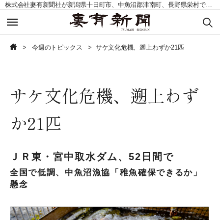
株式会社妻有新聞社が新潟県十日町市、中魚沼郡津南町、長野県栄村で発行する地域紙。毎週土曜日発行。
今週のトピックス
今週のトピックス
今週のトピックス
サケ文化危機、遡上わずか21匹
今週の記事一覧
今週の記事一覧
サケ文化危機、遡上わず
読者の声募集
読者の声募集
か21匹
お問い合わせ
お問い合わせ
定期購読申込
定期購読申込
ＪＲ東・宮中取水ダム、52日間で
全国で低調、中魚沼漁協「稚魚確保できるか」
懸念
CLOSE
CLOSE