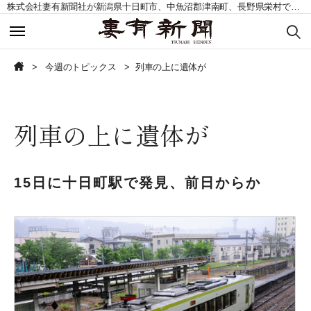
株式会社妻有新聞社が新潟県十日町市、中魚沼郡津南町、長野県栄村で発行する地域紙。毎週土曜日発行。
今週のトピックス
今週のトピックス
今週のトピックス
列車の上に遺体が
今週の記事一覧
今週の記事一覧
列車の上に遺体が
読者の声募集
読者の声募集
お問い合わせ
お問い合わせ
15日に十日町駅で発見、前日からか
定期購読申込
定期購読申込
CLOSE
CLOSE