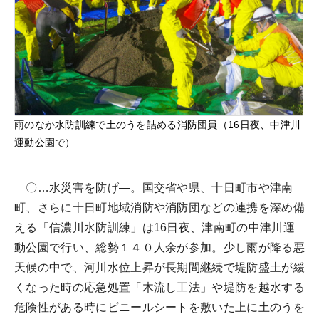
雨のなか水防訓練で土のうを詰める消防団員（16日夜、中津川
運動公園で）
〇…水災害を防げ―。国交省や県、十日町市や津南
町、さらに十日町地域消防や消防団などの連携を深め備
える「信濃川水防訓練」は16日夜、津南町の中津川運
動公園で行い、総勢１４０人余が参加。少し雨が降る悪
天候の中で、河川水位上昇が長期間継続で堤防盛土が緩
くなった時の応急処置「木流し工法」や堤防を越水する
危険性がある時にビニールシートを敷いた上に土のうを