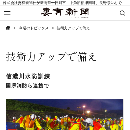
株式会社妻有新聞社が新潟県十日町市、中魚沼郡津南町、長野県栄村で発行する地域紙。毎週土曜日発行。
今週のトピックス
今週のトピックス
今週のトピックス
技術力アップで備え
今週の記事一覧
今週の記事一覧
技術力アップで備え
読者の声募集
読者の声募集
お問い合わせ
お問い合わせ
信濃川水防訓練
定期購読申込
定期購読申込
国県消防ら連携で
CLOSE
CLOSE