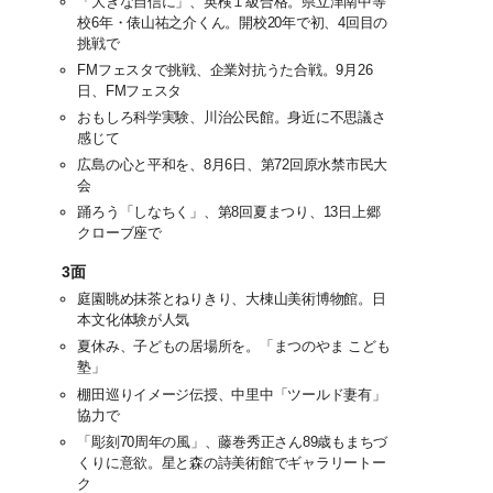
「大きな自信に」、英検１級合格。県立津南中等
校6年・俵山祐之介くん。開校20年で初、4回目の
挑戦で
FMフェスタで挑戦、企業対抗うた合戦。9月26
日、FMフェスタ
おもしろ科学実験、川治公民館。身近に不思議さ
感じて
広島の心と平和を、8月6日、第72回原水禁市民大
会
踊ろう「しなちく」、第8回夏まつり、13日上郷
クローブ座で
3面
庭園眺め抹茶とねりきり、大棟山美術博物館。日
本文化体験が人気
夏休み、子どもの居場所を。「まつのやま こども
塾」
棚田巡りイメージ伝授、中里中「ツールド妻有」
協力で
「彫刻70周年の風」、藤巻秀正さん89歳もまちづ
くりに意欲。星と森の詩美術館でギャラリートー
ク