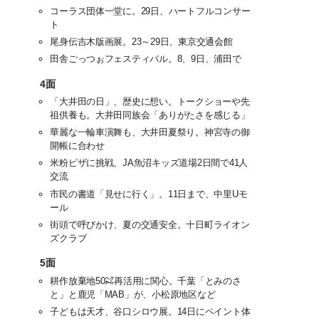
コーラス団体一堂に。29日、ハートフルコンサー
ト
尾身伝吉木版画展。23～29日、東京交通会館
田舎ごっつぉフェスティバル。8、9日、浦田で
4面
「大井田の日」、歴史に想い。トークショーや先
祖供養も。大井田同族会「ありがたさを感じる」
華麗な一輪車演舞も、大井田夏祭り。神宮寺の御
開帳に合わせ
米粉ピザに挑戦、JA魚沼キッズ道場2日間で41人
交流
市民の書道「見せに行く」。11日まで、中里Uモ
ール
街頭で呼びかけ、夏の交通安全。十日町ライオン
ズクラブ
5面
耕作放棄地50㌶再活用に関心。千葉「とみのさ
と」と鹿児「MAB」が、小松原地区など
子どもは天才、谷口シロウ展。14日にペイント体