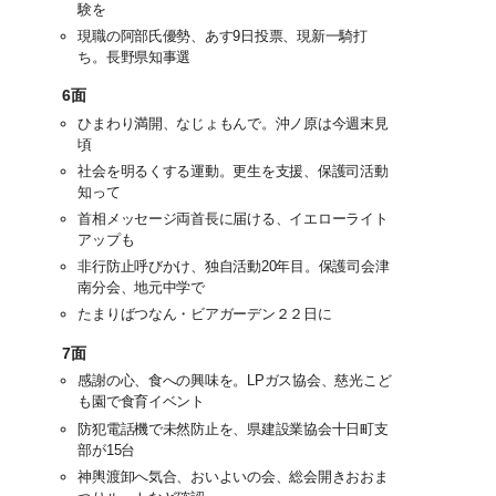
験を
現職の阿部氏優勢、あす9日投票、現新一騎打
ち。長野県知事選
6面
ひまわり満開、なじょもんで。沖ノ原は今週末見
頃
社会を明るくする運動。更生を支援、保護司活動
知って
首相メッセージ両首長に届ける、イエローライト
アップも
非行防止呼びかけ、独自活動20年目。保護司会津
南分会、地元中学で
たまりばつなん・ビアガーデン２２日に
7面
感謝の心、食への興味を。LPガス協会、慈光こど
も園で食育イベント
防犯電話機で未然防止を、県建設業協会十日町支
部が15台
神輿渡卸へ気合、おいよいの会、総会開きおおま