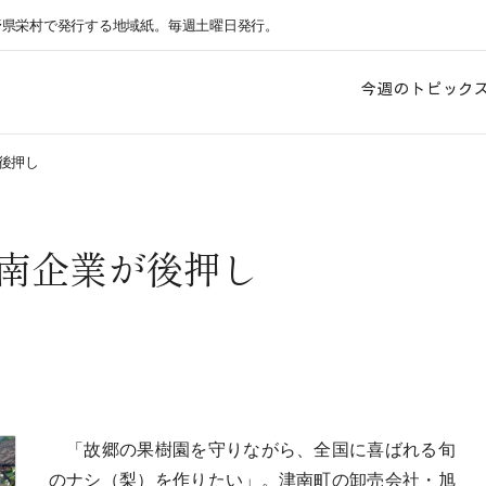
野県栄村で発行する地域紙。毎週土曜日発行。
今週のトピック
後押し
南企業が後押し
「故郷の果樹園を守りながら、全国に喜ばれる旬
のナシ（梨）を作りたい」。津南町の卸売会社・旭