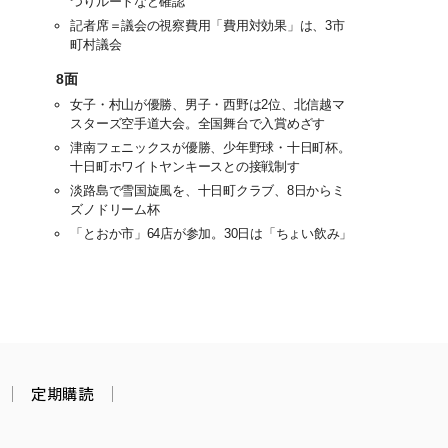
つりルートなど確認
記者席＝議会の視察費用「費用対効果」は、3市
町村議会
8面
女子・村山が優勝、男子・西野は2位、北信越マ
スターズ空手道大会。全国舞台で入賞めざす
津南フェニックスが優勝、少年野球・十日町杯。
十日町ホワイトヤンキースとの接戦制す
淡路島で雪国旋風を、十日町クラブ、8日からミ
ズノドリーム杯
「とおか市」64店が参加。30日は「ちょい飲み」
定期購読