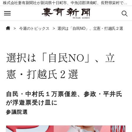
株式会社妻有新聞社が新潟県十日町市、中魚沼郡津南町、長野県栄村で発行する地域紙。毎週土曜日発行。
今週のトピックス
今週のトピックス
今週のトピックス
選択は「自民NO」、立憲・打越氏２選
今週の記事一覧
今週の記事一覧
選択は「自民NO」、立
読者の声募集
読者の声募集
憲・打越氏２選
お問い合わせ
お問い合わせ
定期購読申込
定期購読申込
自民・中村氏１万票僅差、参政・平井氏
が浮遊票受け皿に
参議院選
CLOSE
CLOSE